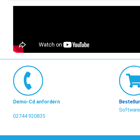
Demo-Cd anfordern
Bestellu
Software
02744 920835