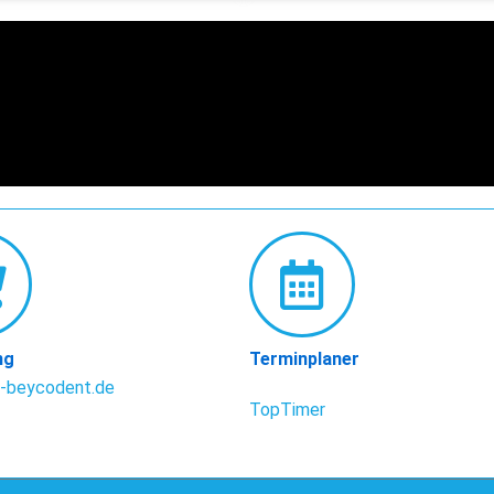
ng
Terminplaner
-beycodent.de
TopTimer